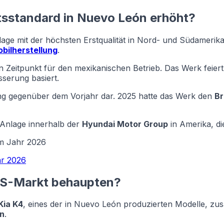
tsstandard in Nuevo León erhöht?
age mit der höchsten Erstqualität in Nord- und Südamerika
bilherstellung
.
eitpunkt für den mexikanischen Betrieb. Das Werk feiert s
sserung basiert.
ung gegenüber dem Vorjahr dar. 2025 hatte das Werk den
Br
 Anlage innerhalb der
Hyundai Motor Group
in Amerika, di
im Jahr 2026
hr 2026
 US-Markt behaupten?
Kia K4
, eines der in Nuevo León produzierten Modelle, z
en
.