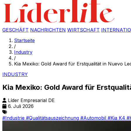
GESCHÄFT
NACHRICHTEN
WIRTSCHAFT
INTERNATI
Startseite
/
Industry
/
Kia Mexiko: Gold Award für Erstqualität in Nuevo Le
INDUSTRY
Kia Mexiko: Gold Award für Erstquali
Líder Empresarial DE
6. Juli 2026
#Industrie
#Qualitätsauszeichnung
#Automobil
#Kia K4
#