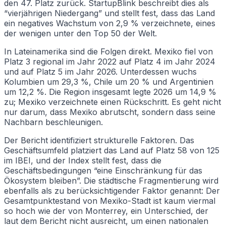
den 47. Platz zurück. StartupBlink beschreibt dies als
“vierjährigen Niedergang” und stellt fest, dass das Land
ein negatives Wachstum von 2,9 % verzeichnete, eines
der wenigen unter den Top 50 der Welt.
In Lateinamerika sind die Folgen direkt. Mexiko fiel von
Platz 3 regional im Jahr 2022 auf Platz 4 im Jahr 2024
und auf Platz 5 im Jahr 2026. Unterdessen wuchs
Kolumbien um 29,3 %, Chile um 20 % und Argentinien
um 12,2 %. Die Region insgesamt legte 2026 um 14,9 %
zu; Mexiko verzeichnete einen Rückschritt. Es geht nicht
nur darum, dass Mexiko abrutscht, sondern dass seine
Nachbarn beschleunigen.
Der Bericht identifiziert strukturelle Faktoren. Das
Geschäftsumfeld platziert das Land auf Platz 58 von 125
im IBEI, und der Index stellt fest, dass die
Geschäftsbedingungen “eine Einschränkung für das
Ökosystem bleiben”. Die städtische Fragmentierung wird
ebenfalls als zu berücksichtigender Faktor genannt: Der
Gesamtpunktestand von Mexiko-Stadt ist kaum viermal
so hoch wie der von Monterrey, ein Unterschied, der
laut dem Bericht nicht ausreicht, um einen nationalen