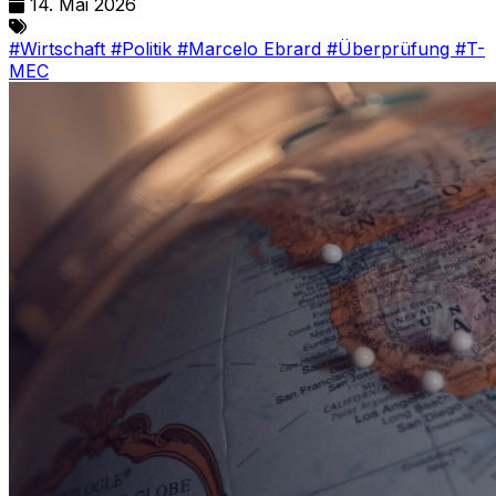
14. Mai 2026
#Wirtschaft
#Politik
#Marcelo Ebrard
#Überprüfung
#T-
MEC