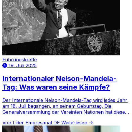
Führungskräfte
19. Juli 2025
Internationaler Nelson-Mandela-
Tag: Was waren seine Kämpfe?
Der Internationale Nelson-Mandela-Tag wird jedes Jahr
am 18. Juli begangen, an seinem Geburtstag. Die
Generalversammlung der Vereinten Nationen hat diesen
Jahrestag im November 2009 offiziell ausgerufen.
Von Líder Empresarial DE
Weiterlesen →