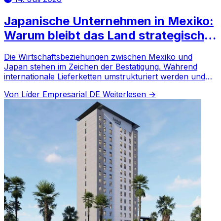
Japanische Unternehmen in Mexiko:
Warum bleibt das Land strategisch
für Investitionen?
Die Wirtschaftsbeziehungen zwischen Mexiko und
Japan stehen im Zeichen der Bestätigung. Während
internationale Lieferketten umstrukturiert werden und
Handelsspannungen zunehmen, setzen japanische
Von Líder Empresarial DE
Weiterlesen →
Firmen weiterhin auf den