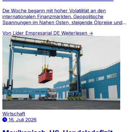
wegen USMCA
Die Woche begann mit hoher Volatilität an den
internationalen Finanzmärkten. Geopolitische
Spannungen im Nahen Osten, steigende Ölpreise und
die Geldpolitik der Fed prägen die Anlegerstimmung.
Von Líder Empresarial DE
Weiterlesen →
Wirtschaft
16. Juli 2026