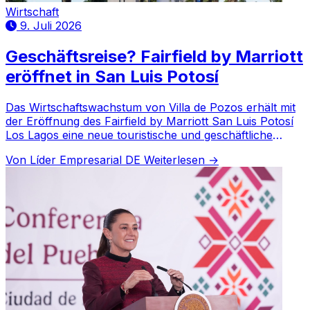
Wirtschaft
9. Juli 2026
Geschäftsreise? Fairfield by Marriott
eröffnet in San Luis Potosí
Das Wirtschaftswachstum von Villa de Pozos erhält mit
der Eröffnung des Fairfield by Marriott San Luis Potosí
Los Lagos eine neue touristische und geschäftliche
Attraktion. Laut Aurora Zamora Vázquez stärkt der
Von Líder Empresarial DE
Weiterlesen →
Komplex d