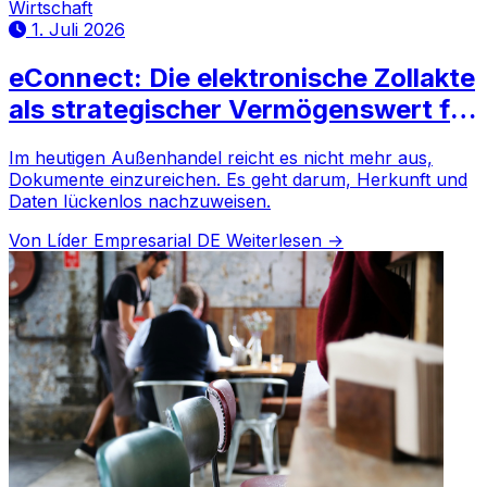
Wirtschaft
1. Juli 2026
eConnect: Die elektronische Zollakte
als strategischer Vermögenswert für
die Compliance
Im heutigen Außenhandel reicht es nicht mehr aus,
Dokumente einzureichen. Es geht darum, Herkunft und
Daten lückenlos nachzuweisen.
Von Líder Empresarial DE
Weiterlesen →