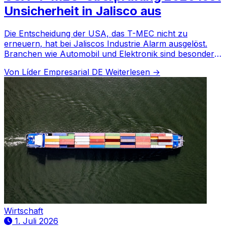
Unsicherheit in Jalisco aus
Die Entscheidung der USA, das T-MEC nicht zu
erneuern, hat bei Jaliscos Industrie Alarm ausgelöst.
Branchen wie Automobil und Elektronik sind besonders
gefährdet.
Von Líder Empresarial DE
Weiterlesen →
Wirtschaft
1. Juli 2026