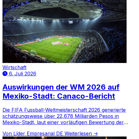
Wirtschaft
6. Juli 2026
Auswirkungen der WM 2026 auf
Mexiko-Stadt: Canaco-Bericht
Die FIFA Fussball-Weltmeisterschaft 2026 generierte
schätzungsweise über 22,678 Milliarden Pesos in
Mexiko-Stadt, laut einer vorläufigen Bewertung der
Handelskammer.
Von Líder Empresarial DE
Weiterlesen →