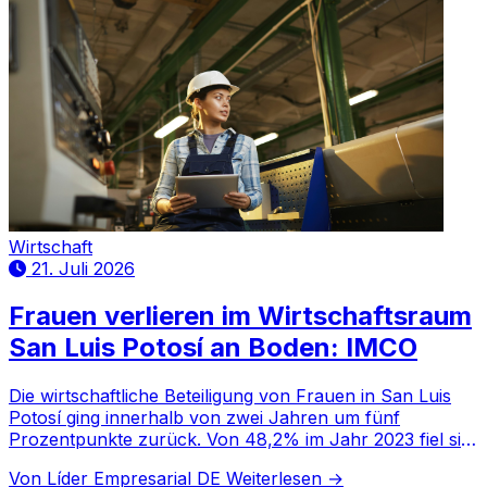
Wirtschaft
21. Juli 2026
Frauen verlieren im Wirtschaftsraum
San Luis Potosí an Boden: IMCO
Die wirtschaftliche Beteiligung von Frauen in San Luis
Potosí ging innerhalb von zwei Jahren um fünf
Prozentpunkte zurück. Von 48,2% im Jahr 2023 fiel sie
2024 auf 46,7% und weiter auf 43,2% im Jahr 2025.
Von Líder Empresarial DE
Weiterlesen →