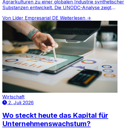
Agrarkulturen zu einer globalen Industrie synthetischer
Substanzen entwickelt. Die UNODC-Analyse zeigt
strukturelle Veränderungen und neue
Von Líder Empresarial DE
Weiterlesen →
Wertschöpfungsketten.
Wirtschaft
2. Juli 2026
Wo steckt heute das Kapital für
Unternehmenswachstum?