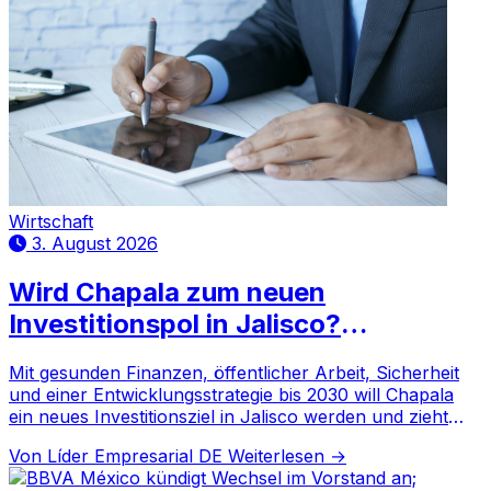
Wirtschaft
3. August 2026
Wird Chapala zum neuen
Investitionspol in Jalisco?
Bürgermeister präsentiert
Mit gesunden Finanzen, öffentlicher Arbeit, Sicherheit
Wirtschaftsplan
und einer Entwicklungsstrategie bis 2030 will Chapala
ein neues Investitionsziel in Jalisco werden und zieht
nationale sowie internationale Kapital an.
Von Líder Empresarial DE
Weiterlesen →