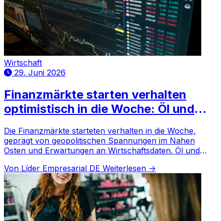
Wirtschaft
29. Juni 2026
Finanzmärkte starten verhalten
optimistisch in die Woche: Öl und
Dollar geben global den Takt vor
Die Finanzmärkte starteten verhalten in die Woche,
geprägt von geopolitischen Spannungen im Nahen
Osten und Erwartungen an Wirtschaftsdaten. Öl und
Dollar beeinflussen die globale Entwicklung.
Von Líder Empresarial DE
Weiterlesen →