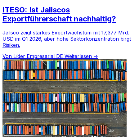
ITESO: Ist Jaliscos
Exportführerschaft nachhaltig?
Jalisco zeigt starkes Exportwachstum mit 17,377 Mrd.
USD im Q1 2026, aber hohe Sektorkonzentration birgt
Risiken.
Von Líder Empresarial DE
Weiterlesen →