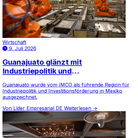
Wirtschaft
9. Juli 2026
Guanajuato glänzt mit
Industriepolitik und
Investitionsanziehung
Guanajuato wurde vom IMCO als führende Region für
Industriepolitik und Investitionsförderung in Mexiko
ausgezeichnet.
Von Líder Empresarial DE
Weiterlesen →