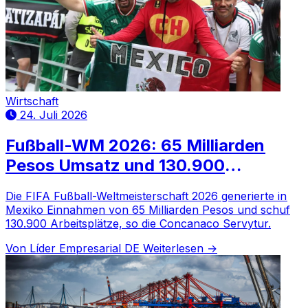
Wirtschaft
24. Juli 2026
Fußball-WM 2026: 65 Milliarden
Pesos Umsatz und 130.900
Arbeitsplätze in Mexiko geschaffen
Die FIFA Fußball-Weltmeisterschaft 2026 generierte in
Mexiko Einnahmen von 65 Milliarden Pesos und schuf
130.900 Arbeitsplätze, so die Concanaco Servytur.
Von Líder Empresarial DE
Weiterlesen →