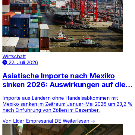
Wirtschaft
22. Juli 2026
Asiatische Importe nach Mexiko
sinken 2026: Auswirkungen auf die
nationale Wirtschaft
Importe aus Ländern ohne Handelsabkommen mit
Mexiko sanken im Zeitraum Januar-Mai 2026 um 23,2 %
nach Einführung von Zöllen im Dezember.
Von Líder Empresarial DE
Weiterlesen →