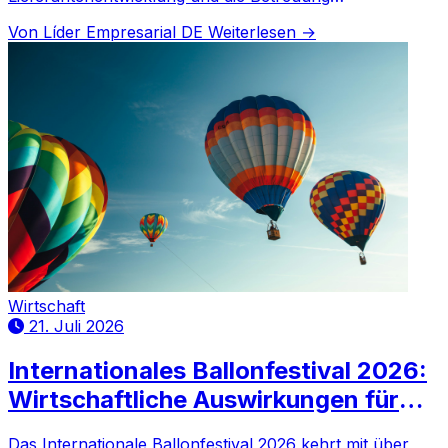
internationaler Unternehmen im Bundesstaat.
Von Líder Empresarial DE
Weiterlesen →
Wirtschaft
21. Juli 2026
Internationales Ballonfestival 2026:
Wirtschaftliche Auswirkungen für
Guanajuato
Das Internationale Ballonfestival 2026 kehrt mit über