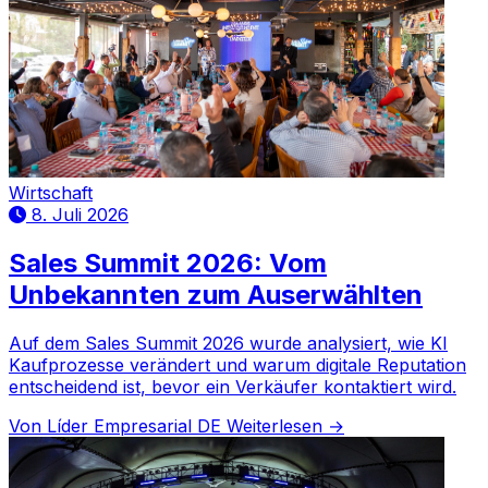
Wirtschaft
8. Juli 2026
Sales Summit 2026: Vom
Unbekannten zum Auserwählten
Auf dem Sales Summit 2026 wurde analysiert, wie KI
Kaufprozesse verändert und warum digitale Reputation
entscheidend ist, bevor ein Verkäufer kontaktiert wird.
Von Líder Empresarial DE
Weiterlesen →