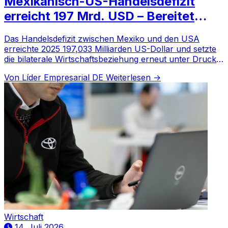
Mexikanisch-US-Handelsdefizit
erreicht 197 Mrd. USD – Bereitet
Trump neue Zölle vor?
Das Handelsdefizit zwischen Mexiko und den USA
erreichte 2025 197,033 Milliarden US-Dollar und setzte
die bilaterale Wirtschaftsbeziehung erneut unter Druck.
Trump erwägt möglicherweise Strafzölle.
Von Líder Empresarial DE
Weiterlesen →
Wirtschaft
14. Juli 2026