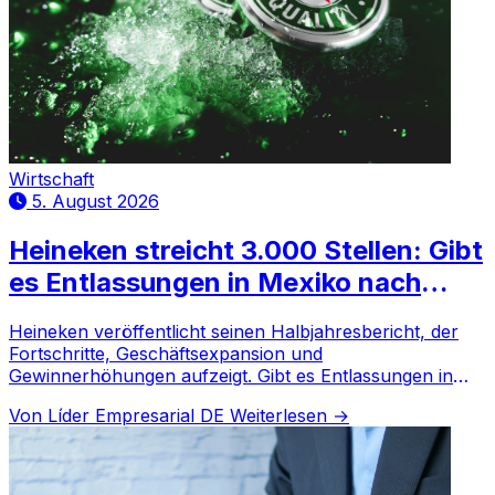
Wirtschaft
5. August 2026
Heineken streicht 3.000 Stellen: Gibt
es Entlassungen in Mexiko nach
globaler Umstrukturierung?
Heineken veröffentlicht seinen Halbjahresbericht, der
Fortschritte, Geschäftsexpansion und
Gewinnerhöhungen aufzeigt. Gibt es Entlassungen in
Mexiko?
Von Líder Empresarial DE
Weiterlesen →