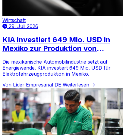
Wirtschaft
29. Juli 2026
KIA investiert 649 Mio. USD in
Mexiko zur Produktion von
Elektroautos: Der Gewinnerstaat
Die mexikanische Automobilindustrie setzt auf
Energiewende. KIA investiert 649 Mio. USD für
Elektrofahrzeugproduktion in Mexiko.
Von Líder Empresarial DE
Weiterlesen →