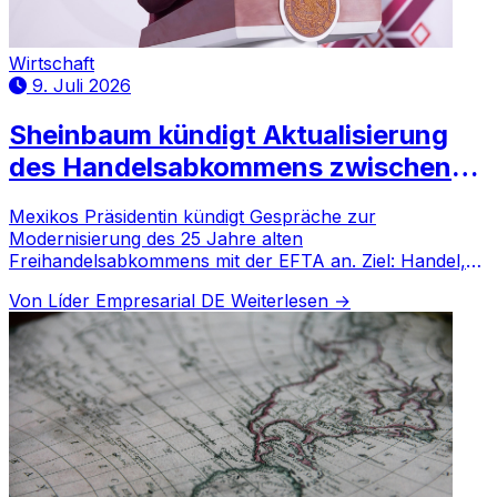
Wirtschaft
9. Juli 2026
Sheinbaum kündigt Aktualisierung
des Handelsabkommens zwischen
Mexiko und der Schweiz an: Was
Mexikos Präsidentin kündigt Gespräche zur
Modernisierung des 25 Jahre alten
Freihandelsabkommens mit der EFTA an. Ziel: Handel,
Innovation und Nachhaltigkeit stärken.
Von Líder Empresarial DE
Weiterlesen →