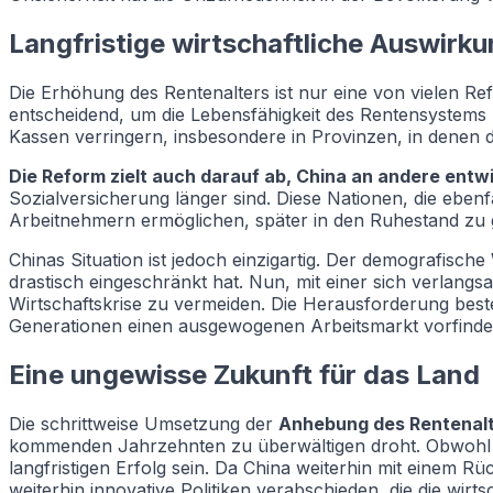
Langfristige wirtschaftliche Auswirk
Die Erhöhung des Rentenalters ist nur eine von vielen R
entscheidend, um die Lebensfähigkeit des Rentensystems z
Kassen verringern, insbesondere in Provinzen, in denen d
Die Reform zielt auch darauf ab, China an andere entw
Sozialversicherung länger sind. Diese Nationen, die eben
Arbeitnehmern ermöglichen, später in den Ruhestand zu ge
Chinas Situation ist jedoch einzigartig. Der demografisc
drastisch eingeschränkt hat. Nun, mit einer sich verlang
Wirtschaftskrise zu vermeiden. Die Herausforderung best
Generationen einen ausgewogenen Arbeitsmarkt vorfinden
Eine ungewisse Zukunft für das Land
Die schrittweise Umsetzung der
Anhebung des Rentenalte
kommenden Jahrzehnten zu überwältigen droht. Obwohl d
langfristigen Erfolg sein. Da China weiterhin mit einem 
weiterhin innovative Politiken verabschieden, die die wirts