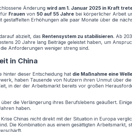
eschlossene Änderung
wird am 1. Januar 2025 in Kraft tret
 für
Frauen
von
50 auf 55 Jahre
bei körperlicher Arbeit un
 gestaffelten Erhöhungen alle paar Monate über die nächs
darauf abzielt, das
Rentensystem zu stabilisieren
. Ab 20
estens 20 Jahre lang Beiträge geleistet haben, um Anspruch
die Anforderungen weniger streng sind.
it in China
 hinter dieser Entscheidung hat
die Maßnahme eine Welle 
tzwerk, haben Tausende von Nutzern ihren Unmut über die
eit, in der der Arbeitsmarkt bereits vor großen Herausford
 über die Verlängerung ihres Berufslebens geäußert. Eini
 Jahren haben.
Krise Chinas nicht direkt mit der Situation in Europa verg
sind. Die Kombination aus einem gesättigten Arbeitsmarkt,
erschärft.