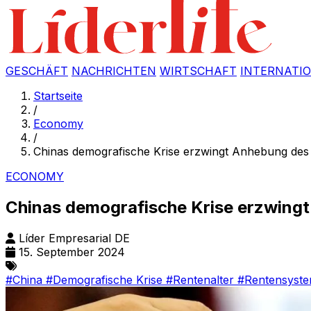
GESCHÄFT
NACHRICHTEN
WIRTSCHAFT
INTERNATI
Startseite
/
Economy
/
Chinas demografische Krise erzwingt Anhebung des
ECONOMY
Chinas demografische Krise erzwing
Líder Empresarial DE
15. September 2024
#China
#Demografische Krise
#Rentenalter
#Rentensyst