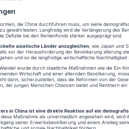
ungen
eformen, die China durchführen muss, um seine demografis
u gewährleisten. Langfristig wird die Verlängerung des Ber
ie Defizite bei den Rentenfonds stärker ausgeprägt sind.
ickelte asiatische Länder anzugleichen
, wie Japan und S
falls vor der Herausforderung der Bevölkerung alterung ste
hen und so die langfristige wirtschaftliche Nachhaltigkeit 
he Wandel wurde durch staatliche Maßnahmen wie die Ein-Ki
samenden Wirtschaft und einer alternden Bevölkerung, müss
eht darin, sicherzustellen, dass die Reformen von der Ge
, der jungen Menschen Chancen bietet und Rentnern ein wü
rs in China ist eine direkte Reaktion auf ein demografi
iese Maßnahme als unvermeidlich angesehen wird, wird ih
Rückgang seiner Erwerbsbevölkerung und einem Anstieg seine
chaftliche und soziale Nachhaltigkeit fördern.