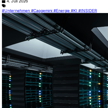
4. Juli 2026
#Unternehmen
#Capgemini
#Energie
#KI
#INSIDER