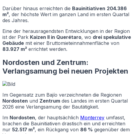
Darüber hinaus erreichten die
Bauinitiativen
204.386
m²
, der höchste Wert im ganzen Land im ersten Quartal
des Jahres.
Eine der herausragendsten Entwicklungen in der Region
ist der Park
Kaizen II in Querétaro
, wo
drei spekulative
Gebäude
mit einer Bruttomieteinnahmenfläche von
83.927 m²
errichtet werden.
Nordosten und Zentrum:
Verlangsamung bei neuen Projekten
Im Gegensatz zum Bajío verzeichneten die Regionen
Nordosten
und
Zentrum
des Landes im ersten Quartal
2026 eine Verlangsamung der Bautätigkeit.
Im
Nordosten
, der hauptsächlich
Monterrey
umfasst,
brachen die Bauinitiativen drastisch ein und erreichten
nur
52.517 m²
, ein Rückgang von
86 %
gegenüber dem