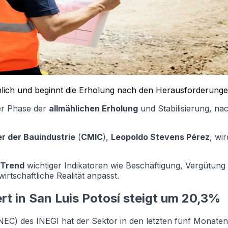
llmählich und beginnt die Erholung nach den Herausforderun
ner Phase der
allmählichen Erholung
und Stabilisierung, na
 der Bauindustrie
(
CMIC
),
Leopoldo Stevens Pérez
, wi
 Trend
wichtiger Indikatoren wie Beschäftigung, Vergütung
rtschaftliche Realität anpasst.
rt in San Luis Potosí steigt um 20,3%
EC) des INEGI hat der Sektor in den letzten fünf Monaten