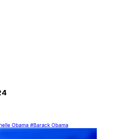
24
helle Obama
#Barack Obama