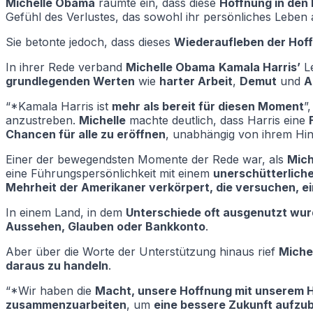
Michelle Obama
räumte ein, dass diese
Hoffnung in den 
Gefühl des Verlustes, das sowohl ihr persönliches Leben 
Sie betonte jedoch, dass dieses
Wiederaufleben der Hof
In ihrer Rede verband
Michelle Obama
Kamala Harris’
Le
grundlegenden Werten
wie
harter Arbeit
,
Demut
und
A
“*Kamala Harris ist
mehr als bereit für diesen Moment
”
anzustreben.
Michelle
machte deutlich, dass Harris eine
Chancen für alle zu eröffnen
, unabhängig von ihrem Hin
Einer der bewegendsten Momente der Rede war, als
Mich
eine Führungspersönlichkeit mit einem
unerschütterliche
Mehrheit der Amerikaner verkörpert, die versuchen, 
In einem Land, in dem
Unterschiede oft ausgenutzt wur
Aussehen, Glauben oder Bankkonto
.
Aber über die Worte der Unterstützung hinaus rief
Miche
daraus zu handeln
.
“*Wir haben die
Macht, unsere Hoffnung mit unserem 
zusammenzuarbeiten
, um
eine bessere Zukunft aufzu