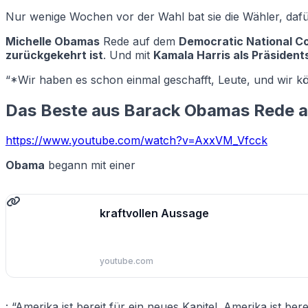
Nur wenige Wochen vor der Wahl bat sie die Wähler, daf
Michelle Obamas
Rede auf dem
Democratic National C
zurückgekehrt ist
. Und mit
Kamala Harris als Präsident
“*Wir haben es schon einmal geschafft, Leute, und wir kö
Das Beste aus Barack Obamas Rede 
https://www.youtube.com/watch?v=AxxVM_Vfcck
Obama
begann mit einer
kraftvollen Aussage
youtube.com
: “Amerika ist bereit für ein neues Kapitel. Amerika ist ber