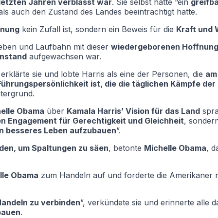
letzten Jahren verblasst war
. Sie selbst hatte “ein
greifb
als auch den Zustand des Landes beeinträchtigt hatte.
fnung
kein Zufall ist, sondern ein Beweis für die
Kraft und 
ben und Laufbahn mit dieser
wiedergeborenen Hoffnun
nstand
aufgewachsen war.
, erklärte sie und lobte Harris als eine der Personen, die
am 
Führungspersönlichkeit ist, die die täglichen Kämpfe der
tergrund.
elle Obama
über
Kamala Harris’ Vision für das Land
spra
n Engagement für Gerechtigkeit und Gleichheit
, sonder
ein besseres Leben aufzubauen
”.
den, um Spaltungen zu säen
, betonte
Michelle Obama
, d
lle Obama
zum Handeln auf und forderte die Amerikaner n
Handeln zu verbinden
”, verkündete sie und erinnerte alle 
bauen
.