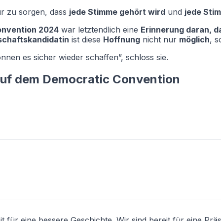
ür zu sorgen, dass
jede Stimme gehört wird
und
jede Sti
onvention 2024
war letztendlich eine
Erinnerung daran, d
schaftskandidatin
ist diese
Hoffnung
nicht nur
möglich
, 
nnen es sicher wieder schaffen”, schloss sie.
auf dem Democratic Convention
eit für eine bessere Geschichte. Wir sind bereit für eine Prä