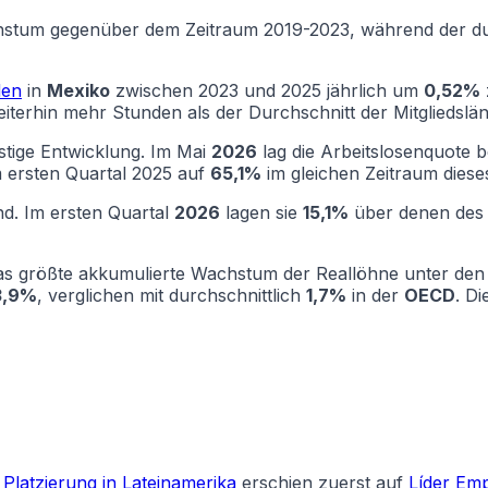
hstum gegenüber dem Zeitraum 2019-2023, während der durc
den
in
Mexiko
zwischen 2023 und 2025 jährlich um
0,52%
terhin mehr Stunden als der Durchschnitt der Mitgliedslän
stige Entwicklung. Im Mai
2026
lag die Arbeitslosenquote 
 ersten Quartal 2025 auf
65,1%
im gleichen Zeitraum diese
nd. Im ersten Quartal
2026
lagen sie
15,1%
über denen des 
s größte akkumulierte Wachstum der Reallöhne unter den 
3,9%
, verglichen mit durchschnittlich
1,7%
in der
OECD
. D
 Platzierung in Lateinamerika
erschien zuerst auf
Líder Emp