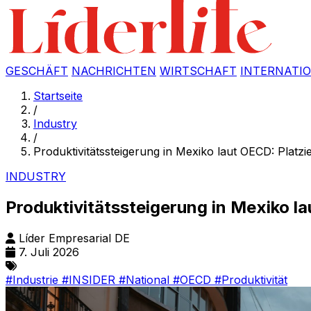
GESCHÄFT
NACHRICHTEN
WIRTSCHAFT
INTERNATI
Startseite
/
Industry
/
Produktivitätssteigerung in Mexiko laut OECD: Platzi
INDUSTRY
Produktivitätssteigerung in Mexiko la
Líder Empresarial DE
7. Juli 2026
#Industrie
#INSIDER
#National
#OECD
#Produktivität