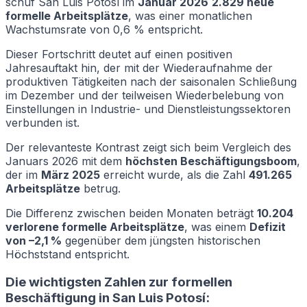
schuf San Luis Potosí im
Januar 2026
2.829 neue
formelle Arbeitsplätze
, was einer monatlichen
Wachstumsrate von 0,6 % entspricht.
Dieser Fortschritt deutet auf einen positiven
Jahresauftakt hin, der mit der Wiederaufnahme der
produktiven Tätigkeiten nach der saisonalen Schließung
im Dezember und der teilweisen Wiederbelebung von
Einstellungen in Industrie- und Dienstleistungssektoren
verbunden ist.
Der relevanteste Kontrast zeigt sich beim Vergleich des
Januars 2026 mit dem
höchsten Beschäftigungsboom
,
der im
März 2025
erreicht wurde, als die Zahl
491.265
Arbeitsplätze
betrug.
Die Differenz zwischen beiden Monaten beträgt
10.204
verlorene formelle Arbeitsplätze
, was einem
Defizit
von –2,1 %
gegenüber dem jüngsten historischen
Höchststand entspricht.
Die wichtigsten Zahlen zur formellen
Beschäftigung in San Luis Potosí: