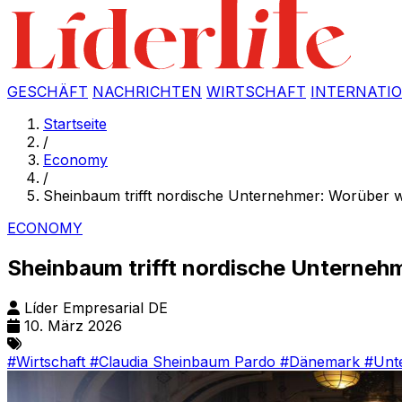
GESCHÄFT
NACHRICHTEN
WIRTSCHAFT
INTERNATI
Startseite
/
Economy
/
Sheinbaum trifft nordische Unternehmer: Worüber
ECONOMY
Sheinbaum trifft nordische Unterne
Líder Empresarial DE
10. März 2026
#Wirtschaft
#Claudia Sheinbaum Pardo
#Dänemark
#Unt