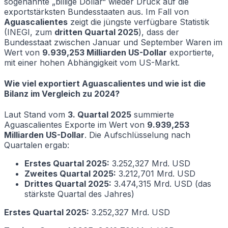
sogenannte „billige Dollar“ wieder Druck auf die
exportstärksten Bundesstaaten aus. Im Fall von
Aguascalientes
zeigt die jüngste verfügbare Statistik
(INEGI, zum
dritten Quartal 2025
), dass der
Bundesstaat zwischen Januar und September Waren im
Wert von
9.939,253 Milliarden US-Dollar
exportierte,
mit einer hohen Abhängigkeit vom US-Markt.
Wie viel exportiert Aguascalientes und wie ist die
Bilanz im Vergleich zu 2024?
Laut Stand vom
3. Quartal 2025
summierte
Aguascalientes Exporte im Wert von
9.939,253
Milliarden US-Dollar
. Die Aufschlüsselung nach
Quartalen ergab:
Erstes Quartal 2025:
3.252,327 Mrd. USD
Zweites Quartal 2025:
3.212,701 Mrd. USD
Drittes Quartal 2025:
3.474,315 Mrd. USD (das
stärkste Quartal des Jahres)
Erstes Quartal 2025:
3.252,327 Mrd. USD