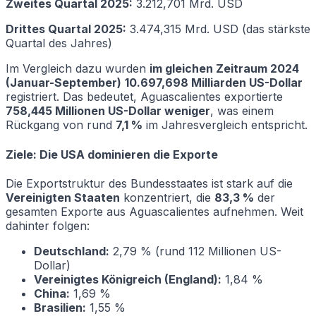
Zweites Quartal 2025:
3.212,701 Mrd. USD
Drittes Quartal 2025:
3.474,315 Mrd. USD (das stärkste
Quartal des Jahres)
Im Vergleich dazu wurden
im gleichen Zeitraum 2024
(Januar-September)
10.697,698 Milliarden US-Dollar
registriert. Das bedeutet, Aguascalientes exportierte
758,445 Millionen US-Dollar weniger
, was einem
Rückgang von rund
7,1 %
im Jahresvergleich entspricht.
Ziele: Die USA dominieren die Exporte
Die Exportstruktur des Bundesstaates ist stark auf die
Vereinigten Staaten
konzentriert, die
83,3 %
der
gesamten Exporte aus Aguascalientes aufnehmen. Weit
dahinter folgen:
Deutschland:
2,79 % (rund 112 Millionen US-
Dollar)
Vereinigtes Königreich (England):
1,84 %
China:
1,69 %
Brasilien:
1,55 %