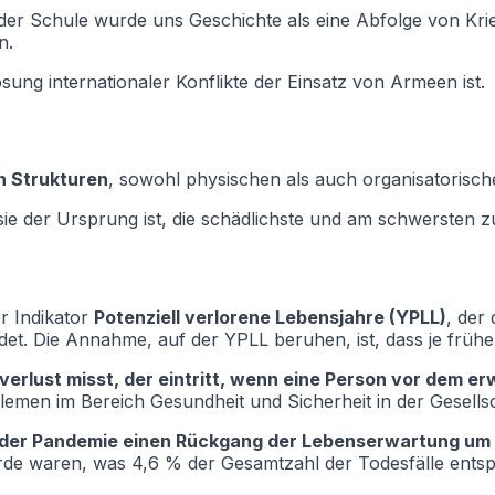
 der Schule wurde uns Geschichte als eine Abfolge von Krie
n.
ung internationaler Konflikte der Einsatz von Armeen ist.
n Strukturen
, sowohl physischen als auch organisatorische
 sie der Ursprung ist, die schädlichste und am schwersten zu 
er Indikator
Potenziell verlorene Lebensjahre (YPLL)
, der
et. Die Annahme, auf der YPLL beruhen, ist, dass je früher 
erlust misst, der eintritt, wenn eine Person vor dem erw
men im Bereich Gesundheit und Sicherheit in der Gesellsc
 der Pandemie einen Rückgang der Lebenserwartung um 
de waren, was 4,6 % der Gesamtzahl der Todesfälle entspr