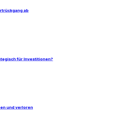
ortrückgang ab
egisch für Investitionen?
nen und verloren