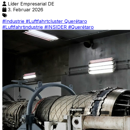
Líder Empresarial DE
3. Februar 2026
#Industrie
#Luftfahrtcluster Querétaro
#Luftfahrtindustrie
#INSIDER
#Querétaro