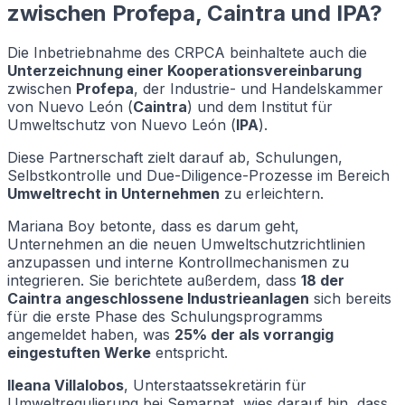
zwischen Profepa, Caintra und IPA?
Die Inbetriebnahme des CRPCA beinhaltete auch die
Unterzeichnung einer Kooperationsvereinbarung
zwischen
Profepa
, der Industrie- und Handelskammer
von Nuevo León (
Caintra
) und dem Institut für
Umweltschutz von Nuevo León (
IPA
).
Diese Partnerschaft zielt darauf ab, Schulungen,
Selbstkontrolle und Due-Diligence-Prozesse im Bereich
Umweltrecht in Unternehmen
zu erleichtern.
Mariana Boy betonte, dass es darum geht,
Unternehmen an die neuen Umweltschutzrichtlinien
anzupassen und interne Kontrollmechanismen zu
integrieren. Sie berichtete außerdem, dass
18 der
Caintra angeschlossene Industrieanlagen
sich bereits
für die erste Phase des Schulungsprogramms
angemeldet haben, was
25% der als vorrangig
eingestuften Werke
entspricht.
Ileana Villalobos
, Unterstaatssekretärin für
Umweltregulierung bei Semarnat, wies darauf hin, dass