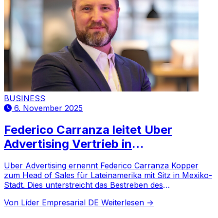
BUSINESS
6. November 2025
Federico Carranza leitet Uber
Advertising Vertrieb in
Lateinamerika
Uber Advertising ernennt Federico Carranza Kopper
zum Head of Sales für Lateinamerika mit Sitz in Mexiko-
Stadt. Dies unterstreicht das Bestreben des
Unternehmens, seine Präsenz in dieser Schlüsselregion
Von Líder Empresarial DE
Weiterlesen →
auszubauen.