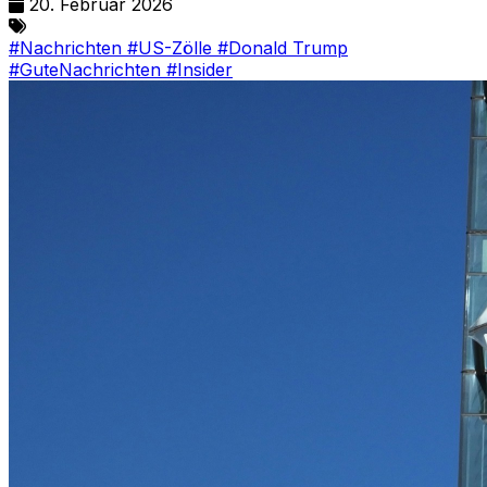
20. Februar 2026
#Nachrichten
#US-Zölle
#Donald Trump
#GuteNachrichten
#Insider