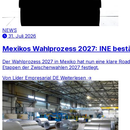
NEWS
31. Juli 2026
Mexikos Wahlprozess 2027: INE bestäti
Der Wahlprozess 2027 in Mexiko hat nun eine klare Roadma
Etappen der Zwischenwahlen 2027 festlegt.
Von Líder Empresarial DE
Weiterlesen →