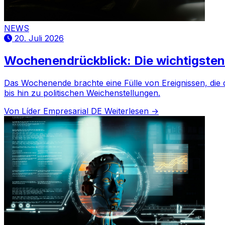
NEWS
20. Juli 2026
Wochenendrückblick: Die wichtigsten 
Das Wochenende brachte eine Fülle von Ereignissen, die d
bis hin zu politischen Weichenstellungen.
Von Líder Empresarial DE
Weiterlesen →