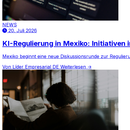
NEWS
20. Juli 2026
KI-Regulierung in Mexiko: Initiativen
Mexiko beginnt eine neue Diskussionsrunde zur Regulieru
Von Líder Empresarial DE
Weiterlesen →