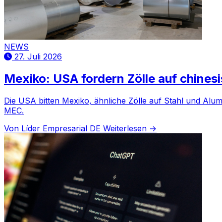
NEWS
27. Juli 2026
Mexiko: USA fordern Zölle auf chines
Die USA bitten Mexiko, ähnliche Zölle auf Stahl und Alu
MEC.
Von Líder Empresarial DE
Weiterlesen →