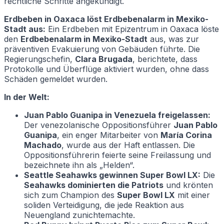
rechtliche Schritte angekündigt.
Erdbeben in Oaxaca löst Erdbebenalarm in Mexiko-
Stadt aus:
Ein Erdbeben mit Epizentrum in Oaxaca löste
den
Erdbebenalarm in Mexiko-Stadt
aus, was zur
präventiven Evakuierung von Gebäuden führte. Die
Regierungschefin,
Clara Brugada
, berichtete, dass
Protokolle und Überflüge aktiviert wurden, ohne dass
Schäden gemeldet wurden.
In der Welt:
Juan Pablo Guanipa in Venezuela freigelassen:
Der venezolanische Oppositionsführer
Juan Pablo
Guanipa
, ein enger Mitarbeiter von
María Corina
Machado
, wurde aus der Haft entlassen. Die
Oppositionsführerin feierte seine Freilassung und
bezeichnete ihn als „Helden“.
Seattle Seahawks gewinnen Super Bowl LX:
Die
Seahawks dominierten die Patriots
und krönten
sich zum Champion des
Super Bowl LX
mit einer
soliden Verteidigung, die jede Reaktion aus
Neuengland zunichtemachte.