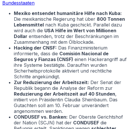
Bundesstaaten
Mexiko entsendet humanitäre Hilfe nach Kuba:
Die mexikanische Regierung hat über
800 Tonnen
Lebensmittel
nach Kuba geschickt. Parallel dazu
wird auch die
USA Hilfe im Wert von Millionen
Dollar
entsenden, trotz der Beschränkungen im
Zusammenhang mit dem Ölblockade.
Hacking der CNSF:
Das Finanzministerium
informierte, dass die
Comisión Nacional de
Seguros y Fianzas (CNSF)
einen Hackerangriff auf
ihre Systeme bestätigte. Daraufhin wurden
Sicherheitsprotokolle aktiviert und rechtliche
Schritte angekündigt.
Zur Reduzierung der Arbeitszeit:
Der Senat der
Republik begann die Analyse der Reform zur
Reduzierung der Arbeitszeit auf 40 Stunden
,
initiiert von Präsidentin Claudia Sheinbaum. Das
Gutachten soll am 10. Februar unverändert
angenommen werden.
CONDUSEF vs. Banken:
Der Oberste Gerichtshof
der Nation (SCJN) hat der
CONDUSEF
die
Befugnis erteilt, Sanktionen wegen
schlechter