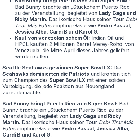
Bad Bunny bringt Puerto Rico zum Super Bowl:
Bad Bunny brachte ein „Stückchen“ Puerto Rico
zu der Veranstaltung, begleitet von
Lady Gaga und
Ricky Martin
. Das ikonische Haus seiner Tour
Debí
Tirar Más Fotos
empfing Gäste wie
Pedro Pascal,
Jessica Alba, Cardi B und Karol G
.
Kauf von venezolanischem Öl:
Indian Oil und
HPCL kauften 2 Millionen Barrel Merey-Rohöl von
Venezuela, die Mitte April dieses Jahres geliefert
werden sollen.
Seattle Seahawks gewinnen Super Bowl LX:
Die
Seahawks dominierten die Patriots
und krönten sich
zum Champion des
Super Bowl LX
mit einer soliden
Verteidigung, die jede Reaktion aus Neuengland
zunichtemachte.
Bad Bunny bringt Puerto Rico zum Super Bowl:
Bad
Bunny brachte ein „Stückchen“ Puerto Rico zu der
Veranstaltung, begleitet von
Lady Gaga und Ricky
Martin
. Das ikonische Haus seiner Tour
Debí Tirar Más
Fotos
empfing Gäste wie
Pedro Pascal, Jessica Alba,
Cardi B und Karol G
.