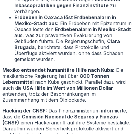
Inkassopraktiken gegen Finanzinstitute
zu
verhängen.
Erdbeben in Oaxaca löst Erdbebenalarm in
Mexiko-Stadt aus:
Ein Erdbeben mit Epizentrum in
Oaxaca löste den
Erdbebenalarm in Mexiko-Stadt
aus, was zur präventiven Evakuierung von
Gebäuden führte. Die Regierungschefin,
Clara
Brugada
, berichtete, dass Protokolle und
Überflüge aktiviert wurden, ohne dass Schäden
gemeldet wurden.
Mexiko entsendet humanitäre Hilfe nach Kuba:
Die
mexikanische Regierung hat über
800 Tonnen
Lebensmittel
nach Kuba geschickt. Parallel dazu wird
auch die
USA Hilfe im Wert von Millionen Dollar
entsenden, trotz der Beschränkungen im
Zusammenhang mit dem Ölblockade.
Hacking der CNSF:
Das Finanzministerium informierte,
dass die
Comisión Nacional de Seguros y Fianzas
(CNSF)
einen Hackerangriff auf ihre Systeme bestätigte.
Daraufhin wurden Sicherheitsprotokolle aktiviert und