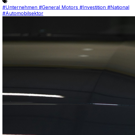
#Unternehmen
#General Motors
#Investition
#National
#Automobilsektor