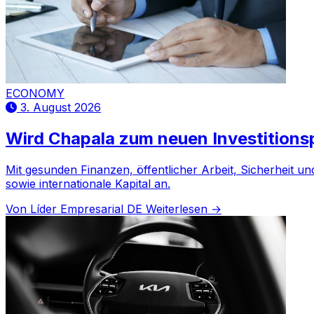
ECONOMY
3. August 2026
Wird Chapala zum neuen Investitionsp
Mit gesunden Finanzen, öffentlicher Arbeit, Sicherheit und
sowie internationale Kapital an.
Von Líder Empresarial DE
Weiterlesen →