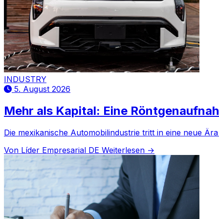
INDUSTRY
5. August 2026
Mehr als Kapital: Eine Röntgenaufnah
Die mexikanische Automobilindustrie tritt in eine neue Är
Von Líder Empresarial DE
Weiterlesen →