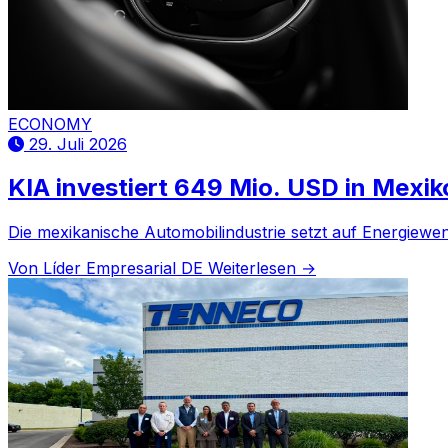
ECONOMY
29. Juli 2026
KIA investiert 649 Mio. USD in Mexik
Die mexikanische Automobilindustrie setzt auf Energiewe
Von Líder Empresarial DE
Weiterlesen →