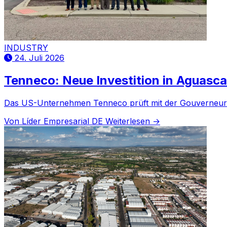
INDUSTRY
24. Juli 2026
Tenneco: Neue Investition in Aguasca
Das US-Unternehmen Tenneco prüft mit der Gouverneurin v
Von Líder Empresarial DE
Weiterlesen →