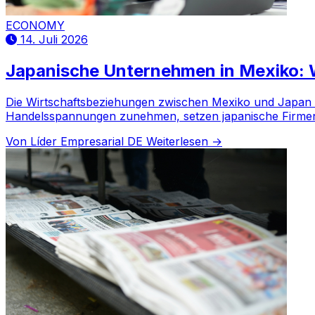
ECONOMY
14. Juli 2026
Japanische Unternehmen in Mexiko: Wa
Die Wirtschaftsbeziehungen zwischen Mexiko und Japan st
Handelsspannungen zunehmen, setzen japanische Firmen
Von Líder Empresarial DE
Weiterlesen →