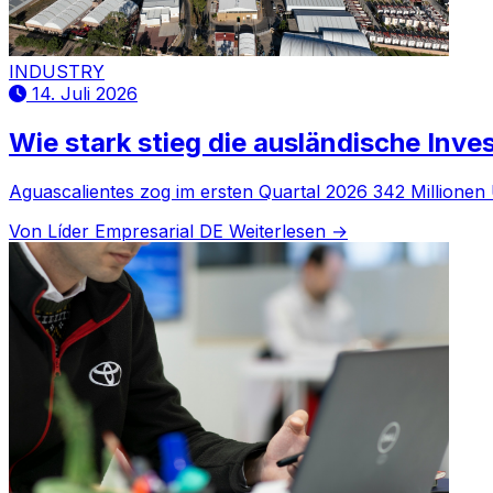
INDUSTRY
14. Juli 2026
Wie stark stieg die ausländische Inves
Aguascalientes zog im ersten Quartal 2026 342 Millionen 
Von Líder Empresarial DE
Weiterlesen →