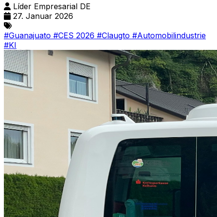
Líder Empresarial DE
27. Januar 2026
#Guanajuato
#CES 2026
#Claugto
#Automobilindustrie
#KI