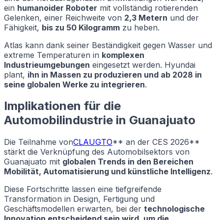
ein
humanoider Roboter
mit vollständig rotierenden
Gelenken, einer Reichweite von
2,3 Metern
und der
Fähigkeit,
bis zu 50 Kilogramm
zu heben.
Atlas kann dank seiner Beständigkeit gegen Wasser und
extreme Temperaturen in
komplexen
Industrieumgebungen
eingesetzt werden. Hyundai
plant,
ihn in Massen zu produzieren und ab 2028 in
seine globalen Werke zu integrieren
.
Implikationen für die
Automobilindustrie in Guanajuato
Die Teilnahme von
CLAUGTO
** an der CES 2026**
stärkt die Verknüpfung des Automobilsektors von
Guanajuato mit
globalen Trends in den Bereichen
Mobilität, Automatisierung und künstliche Intelligenz
.
Diese Fortschritte lassen eine tiefgreifende
Transformation in Design, Fertigung und
Geschäftsmodellen erwarten, bei der
technologische
Innovation entscheidend sein wird, um die