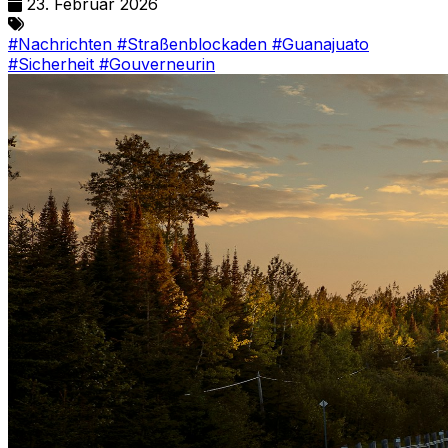
23. Februar 2026
#Nachrichten
#Straßenblockaden
#Guanajuato
#Sicherheit
#Gouverneurin