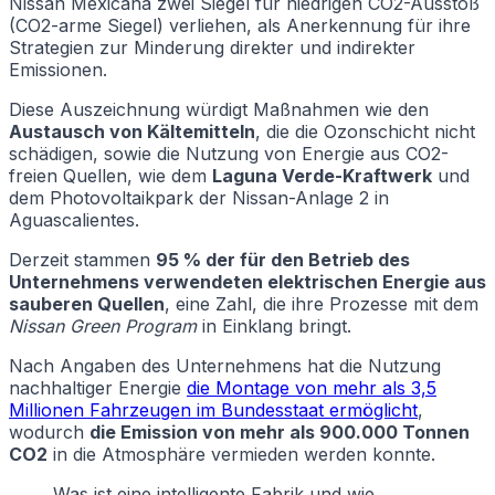
Nissan Mexicana zwei Siegel für niedrigen CO2-Ausstoß
(CO2-arme Siegel) verliehen, als Anerkennung für ihre
Strategien zur Minderung direkter und indirekter
Emissionen.
Diese Auszeichnung würdigt Maßnahmen wie den
Austausch von Kältemitteln
, die die Ozonschicht nicht
schädigen, sowie die Nutzung von Energie aus CO2-
freien Quellen, wie dem
Laguna Verde-Kraftwerk
und
dem Photovoltaikpark der Nissan-Anlage 2 in
Aguascalientes.
Derzeit stammen
95 % der für den Betrieb des
Unternehmens verwendeten elektrischen Energie aus
sauberen Quellen
, eine Zahl, die ihre Prozesse mit dem
Nissan Green Program
in Einklang bringt.
Nach Angaben des Unternehmens hat die Nutzung
nachhaltiger Energie
die Montage von mehr als 3,5
Millionen Fahrzeugen im Bundesstaat ermöglicht
,
wodurch
die Emission von mehr als 900.000 Tonnen
CO2
in die Atmosphäre vermieden werden konnte.
Was ist eine intelligente Fabrik und wie