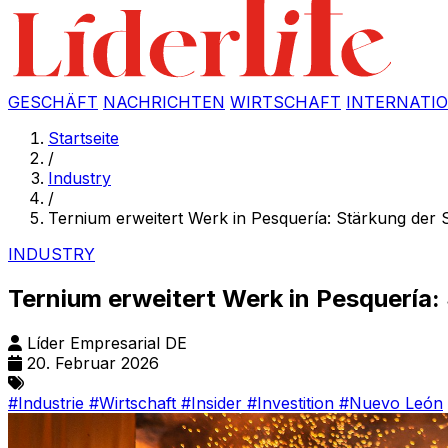
GESCHÄFT
NACHRICHTEN
WIRTSCHAFT
INTERNATI
Startseite
/
Industry
/
Ternium erweitert Werk in Pesquería: Stärkung der 
INDUSTRY
Ternium erweitert Werk in Pesquería:
Líder Empresarial DE
20. Februar 2026
#Industrie
#Wirtschaft
#Insider
#Investition
#Nuevo León