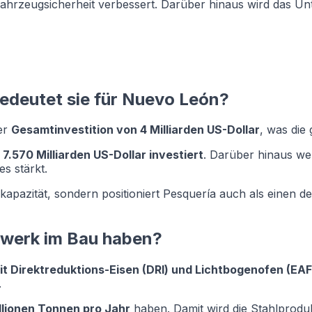
e Fahrzeugsicherheit verbessert. Darüber hinaus wird das
bedeutet sie für Nuevo León?
ner
Gesamtinvestition von 4 Milliarden US-Dollar
, was die
a
7.570 Milliarden US-Dollar investiert
. Darüber hinaus w
s stärkt.
kapazität, sondern positioniert Pesquería auch als einen d
lwerk im Bau haben?
it Direktreduktions-Eisen (DRI) und Lichtbogenofen (EAF
.
llionen Tonnen pro Jahr
haben. Damit wird die Stahlproduk