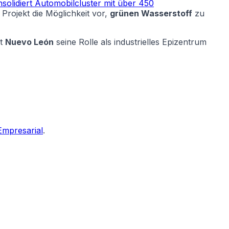
solidiert Automobilcluster mit über 450
Projekt die Möglichkeit vor,
grünen Wasserstoff
zu
gt
Nuevo León
seine Rolle als industrielles Epizentrum
Empresarial
.