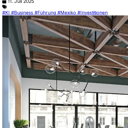
11. Juli 2025
#KI
#Business
#Führung
#Mexiko
#Investitionen