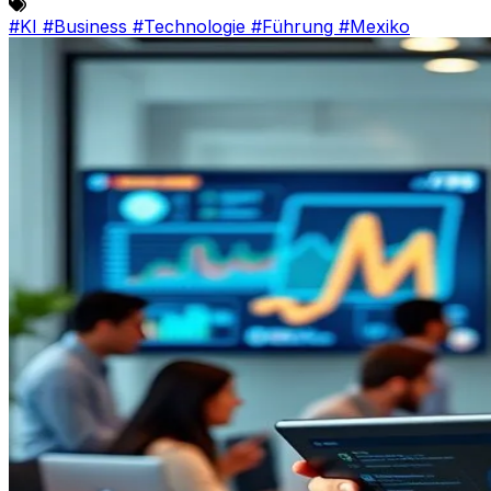
#KI
#Business
#Technologie
#Führung
#Mexiko