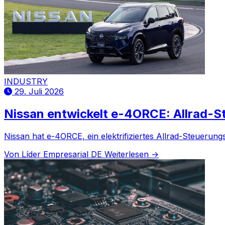
INDUSTRY
29. Juli 2026
Nissan entwickelt e-4ORCE: Allrad-S
Nissan hat e-4ORCE, ein elektrifiziertes Allrad-Steuerun
Von Líder Empresarial DE
Weiterlesen →