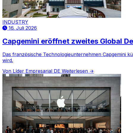
INDUSTRY
16. Juli 2026
Capgemini eröffnet zweites Global Del
Das französische Technologieunternehmen Capgemini kündig
wird.
Von Líder Empresarial DE
Weiterlesen →