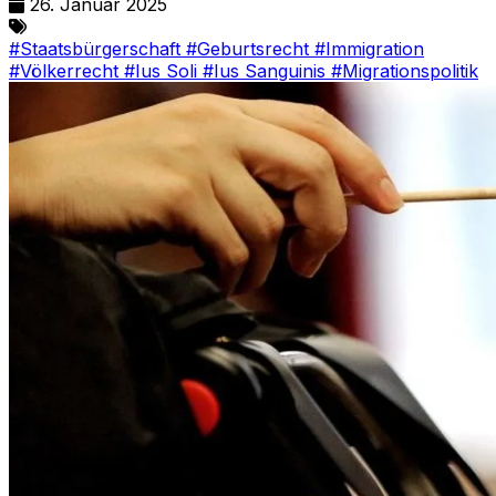
26. Januar 2025
#Staatsbürgerschaft
#Geburtsrecht
#Immigration
#Völkerrecht
#Ius Soli
#Ius Sanguinis
#Migrationspolitik