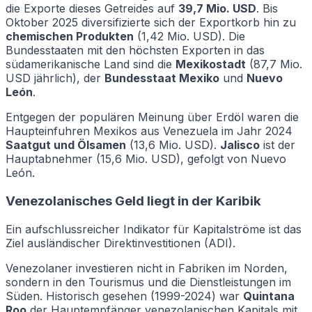
die Exporte dieses Getreides auf
39,7 Mio. USD
. Bis
Oktober 2025 diversifizierte sich der Exportkorb hin zu
chemischen Produkten
(1,42 Mio. USD). Die
Bundesstaaten mit den höchsten Exporten in das
südamerikanische Land sind die
Mexikostadt
(87,7 Mio.
USD jährlich), der
Bundesstaat Mexiko
und
Nuevo
León
.
Entgegen der populären Meinung über Erdöl waren die
Haupteinfuhren Mexikos aus Venezuela im Jahr 2024
Saatgut und Ölsamen
(13,6 Mio. USD).
Jalisco
ist der
Hauptabnehmer (15,6 Mio. USD), gefolgt von Nuevo
León.
Venezolanisches Geld liegt in der Karibik
Ein aufschlussreicher Indikator für Kapitalströme ist das
Ziel ausländischer Direktinvestitionen (ADI).
Venezolaner investieren nicht in Fabriken im Norden,
sondern in den Tourismus und die Dienstleistungen im
Süden. Historisch gesehen (1999-2024) war
Quintana
Roo
der Hauptempfänger venezolanischen Kapitals mit