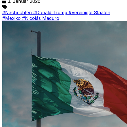
3. Januar 2026
#Nachrichten
#Donald Trump
#Vereinigte Staaten
#Mexiko
#Nicolás Maduro