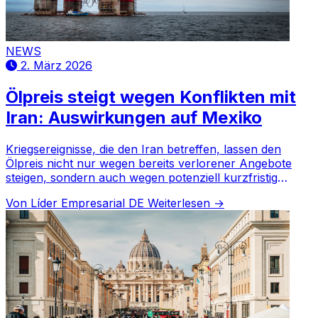
NEWS
2. März 2026
Ölpreis steigt wegen Konflikten mit
Iran: Auswirkungen auf Mexiko
Kriegsereignisse, die den Iran betreffen, lassen den
Ölpreis nicht nur wegen bereits verlorener Angebote
steigen, sondern auch wegen potenziell kurzfristig
wegfallender Lieferungen.
Von Líder Empresarial DE
Weiterlesen →