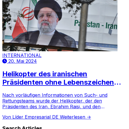
INTERNATIONAL
20. Mai 2024
Helikopter des iranischen
Präsidenten ohne Lebenszeichen
gefunden
Nach vorläufigen Informationen von Such- und
Rettungsteams wurde der Helikopter, der den
Präsidenten des Iran, Ebrahim Raisi, und den
Außenminister Hossein Amir-Abdollahian beförderte,
Von Líder Empresarial DE
Weiterlesen →
ohne Lebenszeichen der Passagiere gefunden.
Search Articles