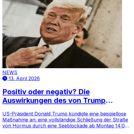
NEWS
13. April 2026
Positiv oder negativ? Die
Auswirkungen des von Trump
angekündigten Embargos in der
US-Präsident Donald Trump kündigte eine beispiellose
Straße von
Maßnahme an: eine vollständige Schließung der Straße
von Hormus durch eine Seeblockade ab Montag 14:00
Uhr GMT. Die Entscheidung folgt auf den