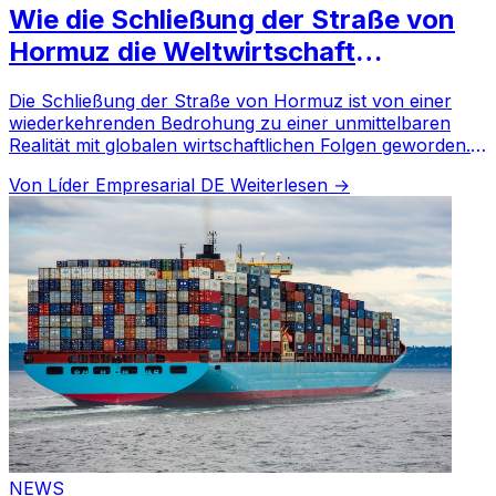
Wie die Schließung der Straße von
Hormuz die Weltwirtschaft
beeinflusst
Die Schließung der Straße von Hormuz ist von einer
wiederkehrenden Bedrohung zu einer unmittelbaren
Realität mit globalen wirtschaftlichen Folgen geworden.
Nach gemeinsamen Angriffen der USA und Israels auf
Von Líder Empresarial DE
Weiterlesen →
den Iran meld
NEWS