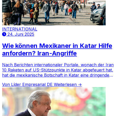
INTERNATIONAL
24. Juni 2025
Wie können Mexikaner in Katar Hilfe
anfordern? Iran-Angriffe
Nach Berichten internationaler Portale, wonach der Iran
10 Raketen auf US-Stützpunkte in Katar abgefeuert hat,
hat die mexikanische Botschaft in Katar eine dringende
Mitteilung an mexikanische Staatsbürger in dem Land
Von Líder Empresarial DE
Weiterlesen →
herausgegeben.