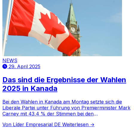
NEWS
29. April 2025
Das sind die Ergebnisse der Wahlen
2025 in Kanada
Bei den Wahlen in Kanada am Montag setzte sich die
Liberale Partei unter Führung von Premierminister Mark
Carney mit 43,4 % der Stimmen bei den
Bundestagswahlen durch, so die offiziellen Ergebnisse
Von Líder Empresarial DE
Weiterlesen →
bei über 95 % Auszählung.