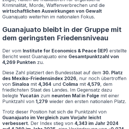
Kriminalität, Morde, Waffenverbrechen und die
wirtschaftlichen Auswirkungen von Gewalt
Guanajuato weiterhin im nationalen Fokus.
Guanajuato bleibt in der Gruppe mit
dem geringsten Friedensniveau
Der vom
Institute for Economics & Peace (IEP)
erstellte
Bericht weist Guanajuato eine
Gesamtpunktzahl von
4,269 Punkten
zu.
Diese Zahl platziert den Bundesstaat auf dem
30. Platz
des Mexiko-Friedensindex 2026
, nur noch übertroffen
von
Sinaloa
mit
4,364
und
Colima
mit
4,579
, dem
friedlichsten Staat des Landes. Im Gegensatz dazu
belegte
Yucatán
zum
neunten Mal in Folge
mit einer
Punktzahl von
1,279
wieder den ersten nationalen Platz.
Trotz dieser Position hat sich die Punktzahl von
Guanajuato im Vergleich zum Vorjahr leicht
verbessert
. Der Index stieg von
4,343 im Jahr 2024
auf 4,269 im Jahr 2025
, eine Veränderung von
-0,074