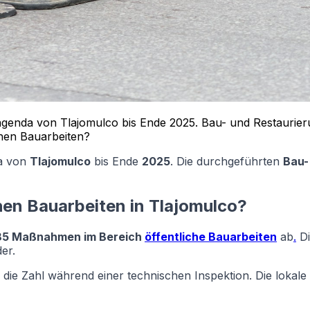
agenda von Tlajomulco bis Ende 2025. Bau- und Restaurieru
chen Bauarbeiten?
da von
Tlajomulco
bis Ende
2025
. Die durchgeführten
Bau-
hen Bauarbeiten in Tlajomulco?
85 Maßnahmen im Bereich
öffentliche Bauarbeiten
ab
.
Di
er.
e die Zahl während einer technischen Inspektion. Die loka