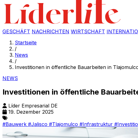
GESCHÄFT
NACHRICHTEN
WIRTSCHAFT
INTERNATI
Startseite
/
News
/
Investitionen in öffentliche Bauarbeiten in Tlajomulc
NEWS
Investitionen in öffentliche Bauarbei
Líder Empresarial DE
19. Dezember 2025
#Bauwerk
#Jalisco
#Tlajomulco
#Infrastruktur
#Investiti