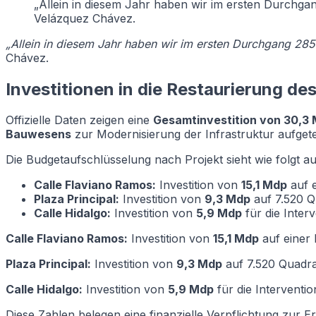
„Allein in diesem Jahr haben wir im ersten Durchgan
Velázquez Chávez.
„Allein in diesem Jahr haben wir im ersten Durchgang 285 
Chávez.
Investitionen in die Restaurierung de
Offizielle Daten zeigen eine
Gesamtinvestition von 30,3 
Bauwesens
zur Modernisierung der Infrastruktur aufgetei
Die Budgetaufschlüsselung nach Projekt sieht wie folgt au
Calle Flaviano Ramos:
Investition von
15,1 Mdp
auf e
Plaza Principal:
Investition von
9,3 Mdp
auf 7.520 Q
Calle Hidalgo:
Investition von
5,9 Mdp
für die Inter
Calle Flaviano Ramos:
Investition von
15,1 Mdp
auf einer
Plaza Principal:
Investition von
9,3 Mdp
auf 7.520 Quadra
Calle Hidalgo:
Investition von
5,9 Mdp
für die Interventi
Diese Zahlen belegen eine finanzielle Verpflichtung zu