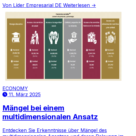
Von Líder Empresarial DE
Weiterlesen →
ECONOMY
11. März 2025
Mängel bei einem
multidimensionalen Ansatz
Entdecken Sie Erkenntnisse über Mängel des