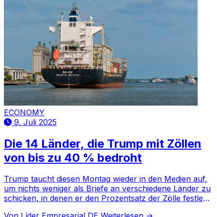
ECONOMY
9. Juli 2025
Die 14 Länder, die Trump mit Zöllen
von bis zu 40 % bedroht
Trump taucht diesen Montag wieder in den Medien auf,
um nichts weniger als Briefe an verschiedene Länder zu
schicken, in denen er den Prozentsatz der Zölle festlegt,
die ab dem 1. August 2025 zu zahlen sind, falls kein
Von Líder Empresarial DE
Weiterlesen →