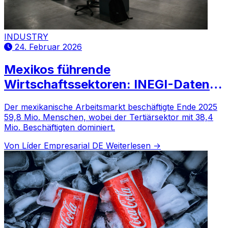
INDUSTRY
24. Februar 2026
Mexikos führende
Wirtschaftssektoren: INEGI-Daten
für 2025
Der mexikanische Arbeitsmarkt beschäftigte Ende 2025
59,8 Mio. Menschen, wobei der Tertiärsektor mit 38,4
Mio. Beschäftigten dominiert.
Von Líder Empresarial DE
Weiterlesen →