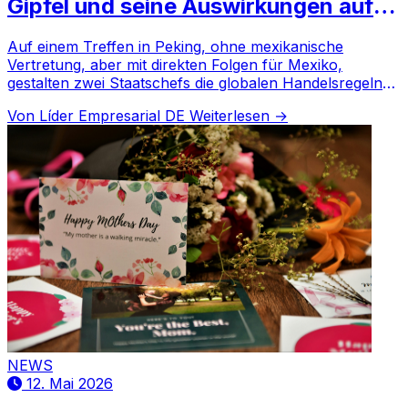
Gipfel und seine Auswirkungen auf
Mexiko
Auf einem Treffen in Peking, ohne mexikanische
Vertretung, aber mit direkten Folgen für Mexiko,
gestalten zwei Staatschefs die globalen Handelsregeln
neu. Donald Trump und Xi Jinping treffen sich diese
Von Líder Empresarial DE
Weiterlesen →
Woche in China.
NEWS
12. Mai 2026