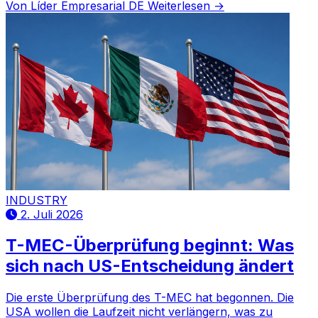
Von Líder Empresarial DE
Weiterlesen →
INDUSTRY
2. Juli 2026
T-MEC-Überprüfung beginnt: Was
sich nach US-Entscheidung ändert
Die erste Überprüfung des T-MEC hat begonnen. Die
USA wollen die Laufzeit nicht verlängern, was zu