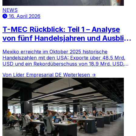
NEWS
16. April 2026
T-MEC Rückblick: Teil 1 – Analyse
von fünf Handelsjahren und Ausblick
2026
Mexiko erreichte im Oktober 2025 historische
Handelszahlen mit den USA: Exporte über 48,5 Mrd.
USD und ein Rekordüberschuss von 18,9 Mrd. USD.
Das Land festigt seine Position.
Von Líder Empresarial DE
Weiterlesen →