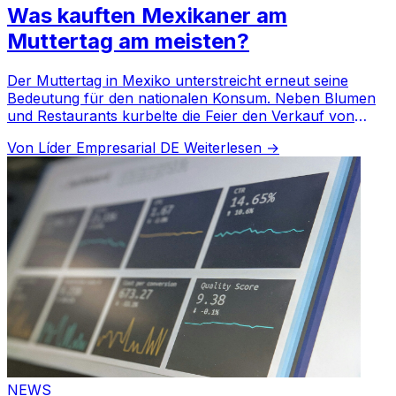
Was kauften Mexikaner am
Muttertag am meisten?
Der Muttertag in Mexiko unterstreicht erneut seine
Bedeutung für den nationalen Konsum. Neben Blumen
und Restaurants kurbelte die Feier den Verkauf von
Haushaltsgeräten, Spirituosen und Süßwaren an.
Von Líder Empresarial DE
Weiterlesen →
NEWS