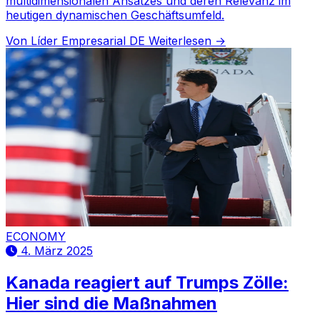
multidimensionalen Ansatzes und deren Relevanz im
heutigen dynamischen Geschäftsumfeld.
Von Líder Empresarial DE
Weiterlesen →
ECONOMY
4. März 2025
Kanada reagiert auf Trumps Zölle:
Hier sind die Maßnahmen