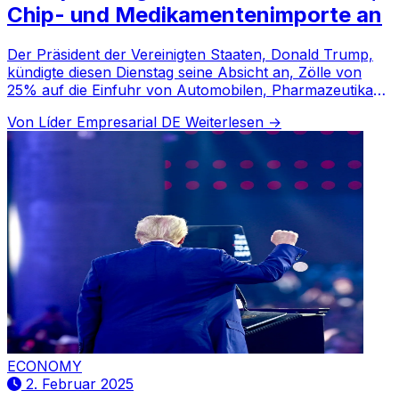
Chip- und Medikamentenimporte an
Der Präsident der Vereinigten Staaten, Donald Trump,
kündigte diesen Dienstag seine Absicht an, Zölle von
25% auf die Einfuhr von Automobilen, Pharmazeutika
und Halbleiterchips zu erheben.
Von Líder Empresarial DE
Weiterlesen →
ECONOMY
2. Februar 2025