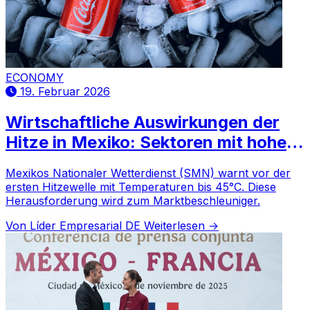
ECONOMY
19. Februar 2026
Wirtschaftliche Auswirkungen der
Hitze in Mexiko: Sektoren mit hoher
Nachfrage im Jahr 2026
Mexikos Nationaler Wetterdienst (SMN) warnt vor der
ersten Hitzewelle mit Temperaturen bis 45°C. Diese
Herausforderung wird zum Marktbeschleuniger.
Von Líder Empresarial DE
Weiterlesen →