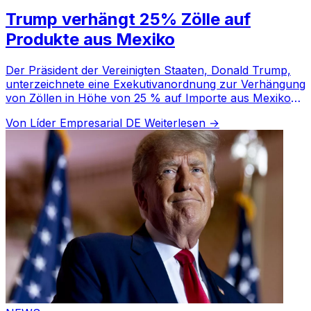
Trump verhängt 25% Zölle auf
Produkte aus Mexiko
Der Präsident der Vereinigten Staaten, Donald Trump,
unterzeichnete eine Exekutivanordnung zur Verhängung
von Zöllen in Höhe von 25 % auf Importe aus Mexiko
und Kanada sowie von 10 % auf Importe aus China.
Von Líder Empresarial DE
Weiterlesen →